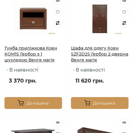
Тумба приліжкова Коен
Шафа для одягу Коен
KOM1S Гербор з 1
SZF2D2S Гербор 2-дверна
шухлядою Венге магія
Венге магія
В наявності
В наявності
3 370 грн.
11 620 грн.
До кошика
До кошика