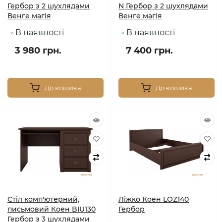
Гербор з 2 шухлядами
N Гербор з 2 шухлядами
Венге магія
Венге магія
В наявності
В наявності
3 980 грн.
7 400 грн.
До кошика
До кошика
Стіл комп'ютерний,
Ліжко Коен LOZ140
письмовий Коен BIU130
Гербор
Гербор з 3 шухлядами