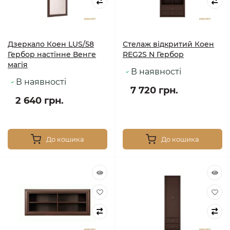
Дзеркало Коен LUS/58
Стелаж відкритий Коен
Гербор настінне Венге
REG2S N Гербор
магія
В наявності
В наявності
7 720 грн.
2 640 грн.
До кошика
До кошика