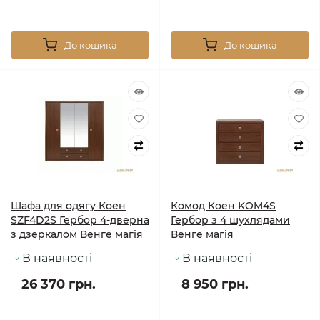
До кошика
До кошика
Шафа для одягу Коен
Комод Коен KOM4S
SZF4D2S Гербор 4-дверна
Гербор з 4 шухлядами
з дзеркалом Венге магія
Венге магія
В наявності
В наявності
26 370 грн.
8 950 грн.