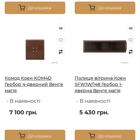
До кошика
До кошика
Комод Коен KOM4D
Полиця-вітрина Коен
Гербор 4-дверний Венге
SFW1W/148 Гербор 1-
магія
дверна Венге магія
В наявності
В наявності
7 100 грн.
5 430 грн.
До кошика
До кошика