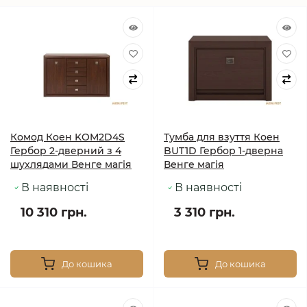
Комод Коен KOM2D4S
Тумба для взуття Коен
Гербор 2-дверний з 4
BUT1D Гербор 1-дверна
шухлядами Венге магія
Венге магія
В наявності
В наявності
10 310 грн.
3 310 грн.
До кошика
До кошика