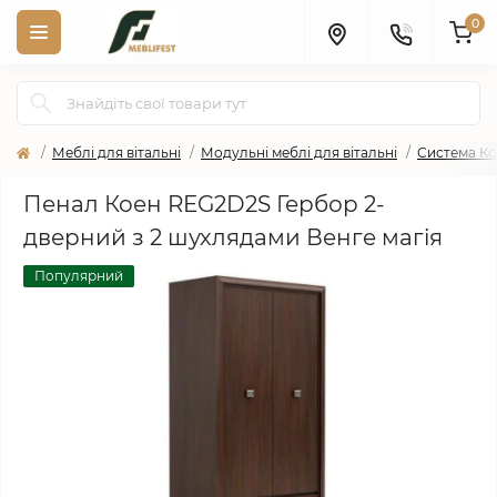
0
Меблі для вітальні
Модульні меблі для вітальні
Система Ко
Пенал Коен REG2D2S Гербор 2-
дверний з 2 шухлядами Венге магія
Популярний