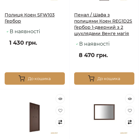
Полиця Коен SFW103
Пенал / Шафа з
Гербор
полицями Коен REG1D2S
Гербор 1-дверний з 2
В наявності
шухлядами Венге магія
1 430 грн.
В наявності
8 470 грн.
До кошика
До кошика