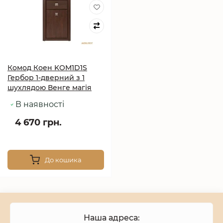
Комод Коен KOM1D1S
Гербор 1-дверний з 1
шухлядою Венге магія
В наявності
4 670 грн.
До кошика
Наша адреса: