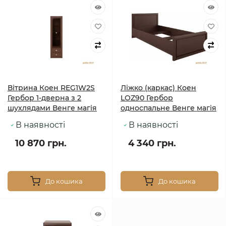
Вітрина Коен REG1W2S
Ліжко (каркас) Коен
Гербор 1-дверна з 2
LOZ90 Гербор
шухлядами Венге магія
односпальне Венге магія
В наявності
В наявності
10 870 грн.
4 340 грн.
До кошика
До кошика