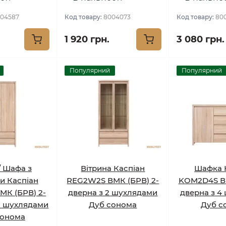
04587
Код товару:
8004073
Код товару:
80
1 920 грн.
3 080 грн.
Популярний
Популярний
/ Шафа з
Вітрина Каспіан
Шафка 
и Каспіан
REG2W2S ВМК (БРВ) 2-
KOM2D4S ВМ
МК (БРВ) 2-
дверна з 2 шухлядами
дверна з 4
2 шухлядами
Дуб сонома
Дуб с
сонома