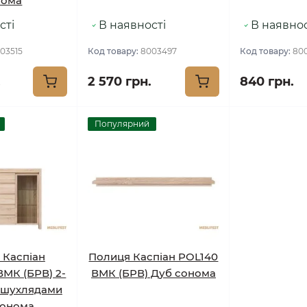
нома
сті
В наявності
В наявнос
03515
Код товару:
8003497
Код товару:
80
.
2 570 грн.
840 грн.
Популярний
 Каспіан
Полиця Каспіан POL140
МК (БРВ) 2-
ВМК (БРВ) Дуб сонома
5 шухлядами
сонома