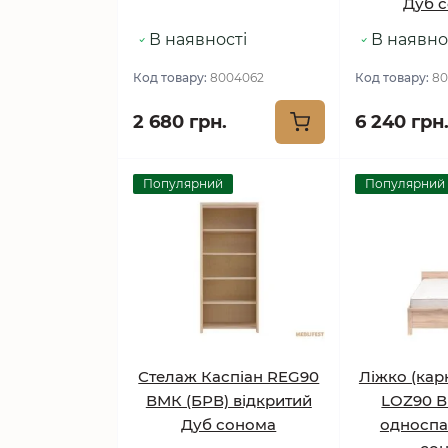
Дуб 
В наявності
В наявно
Код товару:
8004062
Код товару:
80
2 680 грн.
6 240 грн
Популярний
Популярний
Стелаж Каспіан REG90
Ліжко (кар
ВМК (БРВ) відкритий
LOZ90 В
Дуб сонома
односпа