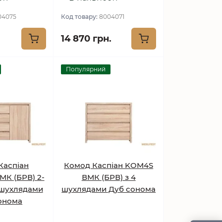
04075
Код товару:
8004071
14 870 грн.
Популярний
Каспіан
Комод Каспіан KOM4S
К (БРВ) 2-
ВМК (БРВ) з 4
 шухлядами
шухлядами Дуб сонома
онома