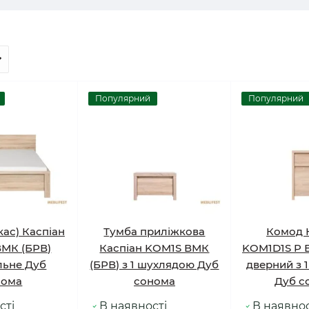
Популярний
Популярний
кас) Каспіан
Тумба приліжкова
Комод 
ВМК (БРВ)
Каспіан KOM1S ВМК
KOM1D1S P В
льне Дуб
(БРВ) з 1 шухлядою Дуб
дверний з 
нома
сонома
Дуб с
сті
В наявності
В наявнос