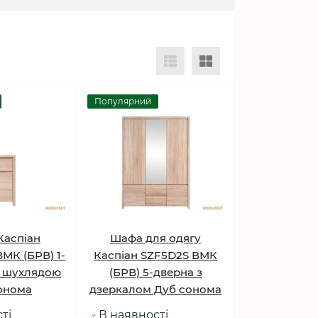
Популярний
Каспіан
Шафа для одягу
МК (БРВ) 1-
Каспіан SZF5D2S ВМК
1 шухлядою
(БРВ) 5-дверна з
онома
дзеркалом Дуб сонома
ті
В наявності