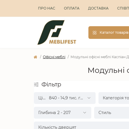
ПРО НАС
ОПЛАТА
ДОСТАВКА
СПІВ
Каталог товарів
Офісні меблі
Модульні офісні меблі Каспіан
Модульні 
Фільтр
Ціна
840
-
14,9 тис.
грн.
Категорія т
Глибина
2
-
207
Стиль
Кількість дверцят