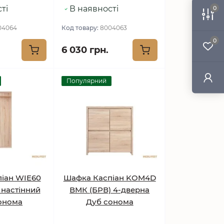
ті
В наявності
0
04064
Код товару:
8004063
0
6 030 грн.
Популярний
піан WIE60
Шафка Каспіан KOM4D
 настінний
ВМК (БРВ) 4-дверна
онома
Дуб сонома