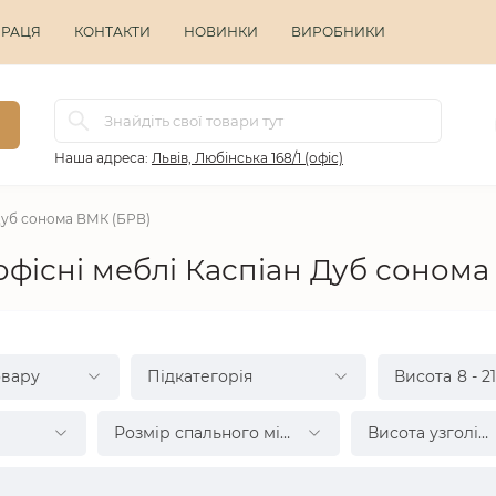
ПРАЦЯ
КОНТАКТИ
НОВИНКИ
ВИРОБНИКИ
Наша адреса:
Львів, Любінська 168/1 (офіс)
 Дуб сонома ВМК (БРВ)
офісні меблі Каспіан Дуб сонома
овару
Підкатегорія
Висота
8
-
21
Розмір спального місця
Висота узголів'я