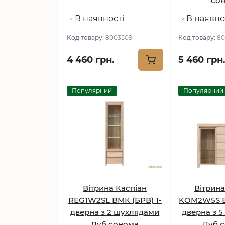
со
В наявності
В наявно
Код товару:
8003509
Код товару:
80
4 460 грн.
5 460 грн
Популярний
Популярний
Вітрина Каспіан
Вітрина
REG1W2SL ВМК (БРВ) 1-
KOM2W5S В
дверна з 2 шухлядами
дверна з 
Дуб сонома
Дуб 