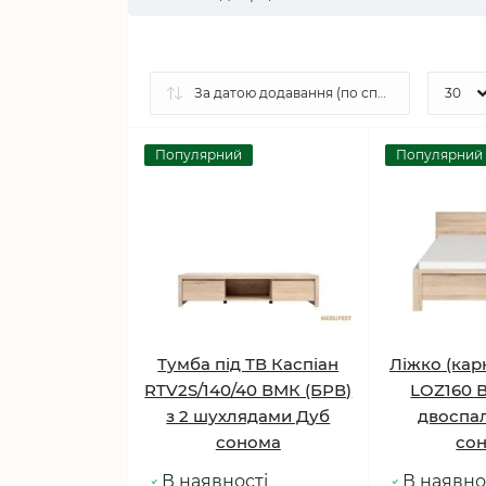
Популярний
Популярний
Тумба під ТВ Каспіан
Ліжко (кар
RTV2S/140/40 ВМК (БРВ)
LOZ160 
з 2 шухлядами Дуб
двоспа
сонома
со
В наявності
В наявно