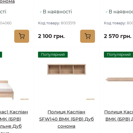
сонома
сті
В наявності
В наявнос
04060
Код товару:
8003519
Код товару:
80
.
2 100 грн.
2 570 грн.
Популярний
Популярний
кас) Каспіан
Полиця Каспіан
Полиця Кас
МК (БРВ)
SFW140 ВМК (БРВ) Дуб
ВМК (БРВ) 
льне Дуб
сонома