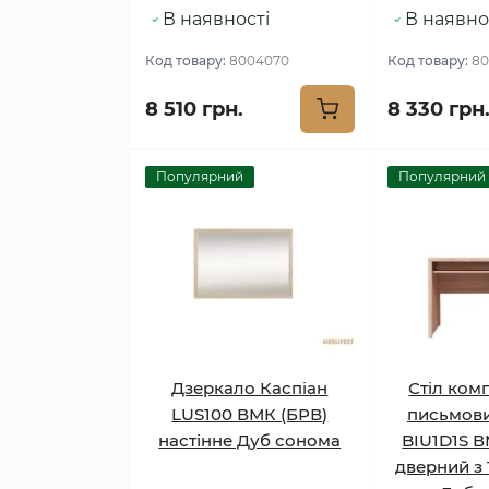
В наявності
В наявно
Код товару:
8004070
Код товару:
80
8 510 грн.
8 330 грн
Популярний
Популярний
Дзеркало Каспіан
Стіл ком
LUS100 ВМК (БРВ)
письмови
настінне Дуб сонома
BIU1D1S В
дверний з