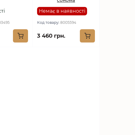
сонома
ті
Немає в наявності
03495
Код товару:
8005594
3 460 грн.