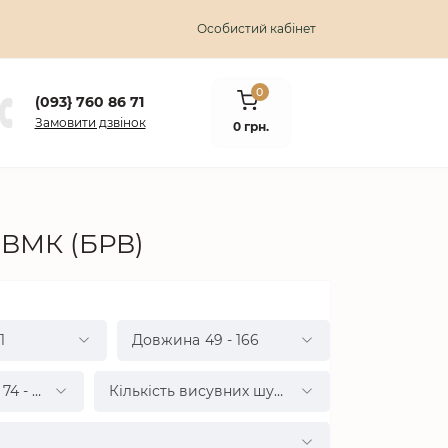
Особистий кабінет
0
(093} 760 86 71
Замовити дзвінок
0 грн.
 ВМК (БРВ)
1
Довжина
49
-
166
74
-
96
Кількість висувних шухляд