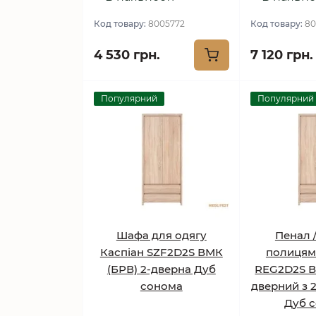
Код товару:
8005772
Код товару:
80
4 530 грн.
7 120 грн.
Популярний
Популярний
Шафа для одягу
Пенал 
Каспіан SZF2D2S ВМК
полицям
(БРВ) 2-дверна Дуб
REG2D2S В
сонома
дверний з 
Дуб 