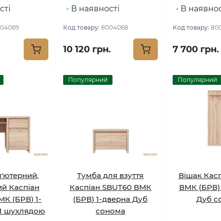
сті
В наявності
В наявнос
04069
Код товару:
8004068
Код товару:
80
.
10 120 грн.
7 700 грн.
Популярний
Популярний
п'ютерний,
Тумба для взуття
Вішак Кас
й Каспіан
Каспіан SBUT60 ВМК
ВМК (БРВ)
МК (БРВ) 1-
(БРВ) 1-дверна Дуб
Дуб с
 1 шухлядою
сонома