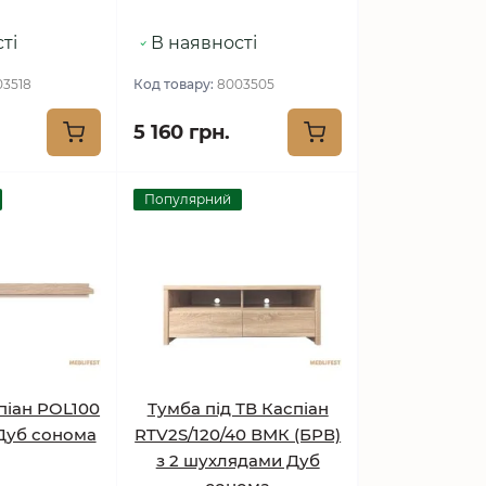
ті
В наявності
03518
Код товару:
8003505
5 160 грн.
Популярний
піан POL100
Тумба під ТВ Каспіан
Дуб сонома
RTV2S/120/40 ВМК (БРВ)
з 2 шухлядами Дуб