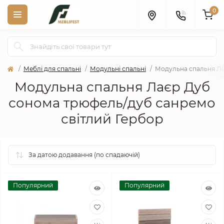
0
Меблі для спальні
Модульні спальні
Модульна спальня Ла
Модульна спальня Лаєр Дуб
сонома трюфель/дуб санремо
світлий Гербор
Популярний
Популярний