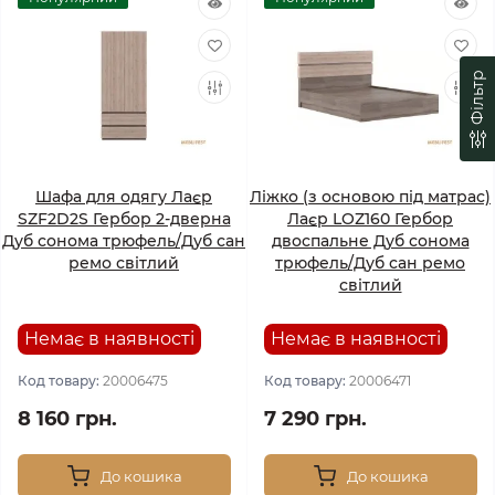
Фільтр
Шафа для одягу Лаєр
Ліжко (з основою під матрас)
SZF2D2S Гербор 2-дверна
Лаєр LOZ160 Гербор
Дуб сонома трюфель/Дуб сан
двоспальне Дуб сонома
ремо світлий
трюфель/Дуб сан ремо
світлий
Немає в наявності
Немає в наявності
Код товару:
20006475
Код товару:
20006471
8 160 грн.
7 290 грн.
До кошика
До кошика