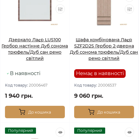
Дзеркало Лаєр LUS100
Шафа комбінована Лаєр
Гербор настінне Дуб сонома
SZF2D2S Гербор 2-дверна
трюфель/Дуб сан ремо
Дуб сонома трюфель/Дуб сан
світлий
ремо світлий
В наявності
Немає в наявності
Код товару:
20006467
Код товару:
20006537
1 940 грн.
9 060 грн.
До кошика
До кошика
Популярний
Популярний