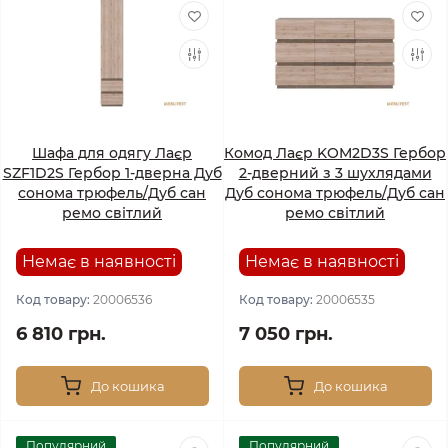
Шафа для одягу Лаєр
Комод Лаєр KOM2D3S Гербор
SZF1D2S Гербор 1-дверна Дуб
2-дверний з 3 шухлядами
сонома трюфель/Дуб сан
Дуб сонома трюфель/Дуб сан
ремо світлий
ремо світлий
Немає в наявності
Немає в наявності
Код товару:
20006536
Код товару:
20006535
6 810 грн.
7 050 грн.
До кошика
До кошика
Популярний
Популярний