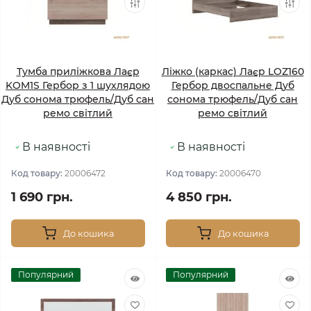
Тумба приліжкова Лаєр
Ліжко (каркас) Лаєр LOZ160
KOM1S Гербор з 1 шухлядою
Гербор двоспальне Дуб
Дуб сонома трюфель/Дуб сан
сонома трюфель/Дуб сан
ремо світлий
ремо світлий
В наявності
В наявності
Код товару:
20006472
Код товару:
20006470
1 690 грн.
4 850 грн.
До кошика
До кошика
Популярний
Популярний