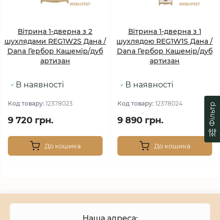
Вітрина 1-дверна з 2
Вітрина 1-дверна з 1
шухлядами REG1W2S Дана /
шухлядою REG1W1S Дана /
Dana Гербор Кашемір/дуб
Dana Гербор Кашемір/дуб
артизан
артизан
В наявності
В наявності
Код товару:
12378023
Код товару:
12378024
Фільтр
9 720 грн.
9 890 грн.
До кошика
До кошика
Наша адреса: