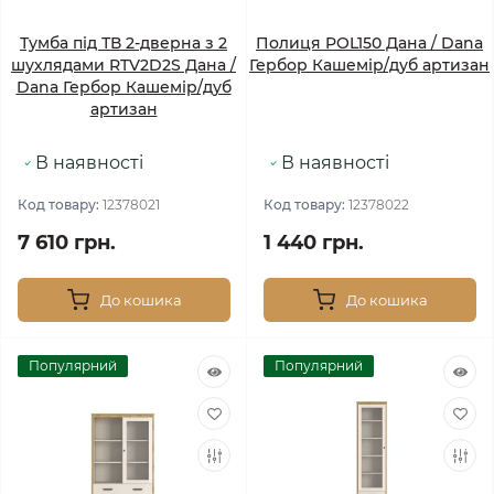
Тумба під ТВ 2-дверна з 2
Полиця POL150 Дана / Dana
шухлядами RTV2D2S Дана /
Гербор Кашемір/дуб артизан
Dana Гербор Кашемір/дуб
артизан
В наявності
В наявності
Код товару:
12378021
Код товару:
12378022
7 610 грн.
1 440 грн.
До кошика
До кошика
Популярний
Популярний