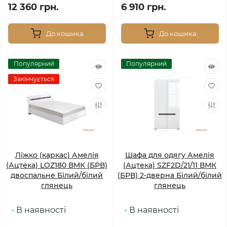
12 360 грн.
6 910 грн.
До кошика
До кошика
Популярний
Популярний
Закінчується
Ліжко (каркас) Амелія
Шафа для одягу Амелія
(Ацтека) LOZ180 ВМК (БРВ)
(Ацтека) SZF2D/21/11 ВМК
двоспальне Білий/білий
(БРВ) 2-дверна Білий/білий
глянець
глянець
В наявності
В наявності