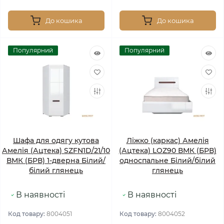
До кошика
До кошика
Популярний
Популярний
Шафа для одягу кутова
Ліжко (каркас) Амелія
Амелія (Ацтека) SZFN1D/21/10
(Ацтека) LOZ90 ВМК (БРВ)
ВМК (БРВ) 1-дверна Білий/
односпальне Білий/білий
білий глянець
глянець
В наявності
В наявності
Код товару:
8004051
Код товару:
8004052