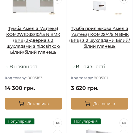
Тумба Амелія (Ацтека)
Тумба приліжкова Амелія
KOM2W1D3S/10/15 N ВМК
(Ацтека) KOM2S/4/5 N ВМК
(БРВ) 3-дверна з 3
(БРВ) з 2 шухлядами Білий/
шухлядами з підсвіткою
білий глянець
Білий/білий глянець
В наявності
В наявності
Код товару:
8005183
Код товару:
8005181
14 300 грн.
3 620 грн.
До кошика
До кошика
Популярний
Популярний