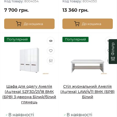
Код товару:
8004054
Код товару:
8004050
7 700 грн.
13 360 грн.
До кошика
До кошика
Популярний
Популярний
Фільтр
Шафа для одягу Амелія
Стіл журнальний Амелія
(Ацтека) SZF3D/21/18 ВМК
(Ацтека) LAW/4/11 ВМК (БРВ)
(БРВ) 3-дверна Білий/білий
Білий
глянець
В наявності
В наявності