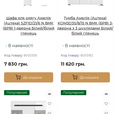
Шафа для одягу Амелія
Тумба Амелія (Ацтека)
(Ацтека) SZF1D/21/6 N ВМК
KOM3D3S/8/15 N ВМК (БРВ) 3-
(БРВ) 1-дверна Білий/білий
дверна з 3 шухлядами Білий/
глянець
білий глянець
В наявності
В наявності
Код товару:
8005356
Код товару:
8005182
7 830 грн.
11 620 грн.
До кошика
До кошика
Популярний
Популярний