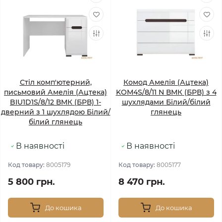
Стіл комп'ютерний,
Комод Амелія (Ацтека)
письмовий Амелія (Ацтека)
KOM4S/8/11 N ВМК (БРВ) з 4
BIU1D1S/8/12 ВМК (БРВ) 1-
шухлядами Білий/білий
дверний з 1 шухлядою Білий/
глянець
білий глянець
В наявності
В наявності
Код товару:
8005179
Код товару:
8005177
5 800 грн.
8 470 грн.
До кошика
До кошика