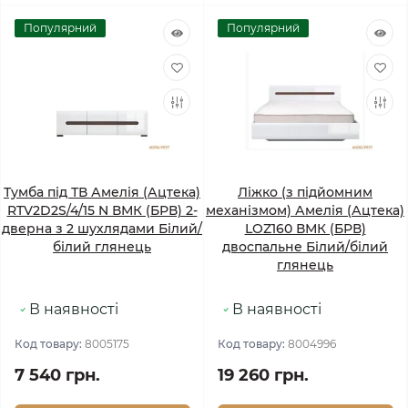
Популярний
Популярний
Тумба під ТВ Амелія (Ацтека)
Ліжко (з підйомним
RTV2D2S/4/15 N ВМК (БРВ) 2-
механізмом) Амелія (Ацтека)
дверна з 2 шухлядами Білий/
LOZ160 ВМК (БРВ)
білий глянець
двоспальне Білий/білий
глянець
В наявності
В наявності
Код товару:
8005175
Код товару:
8004996
7 540 грн.
19 260 грн.