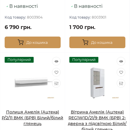
В наявності
В наявності
Код товару:
8003904
Код товару:
8003901
6 790 грн.
1 700 грн.
До кошика
До кошика
Популярний
Популярний
Полиця Амелія (Ацтека)
Вітрина Амелія (Ацтека)
P/2/11 ВМК (БРВ) Білий/білий
REG1W1D/21/9 ВМК (БРВ) 2-
глянець
дверна з підсвіткою Білий/
білий глянець