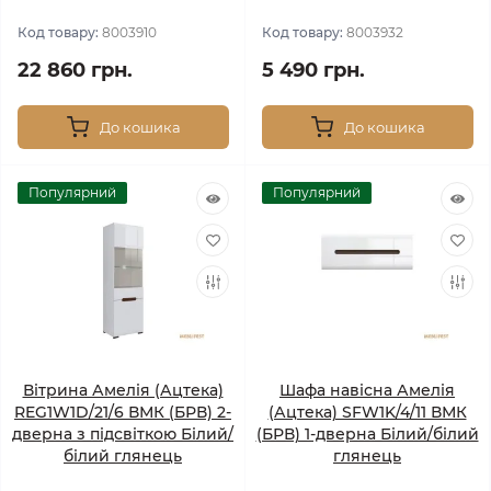
Код товару:
8003910
Код товару:
8003932
22 860 грн.
5 490 грн.
До кошика
До кошика
Популярний
Популярний
Вітрина Амелія (Ацтека)
Шафа навісна Амелія
REG1W1D/21/6 ВМК (БРВ) 2-
(Ацтека) SFW1K/4/11 ВМК
дверна з підсвіткою Білий/
(БРВ) 1-дверна Білий/білий
білий глянець
глянець