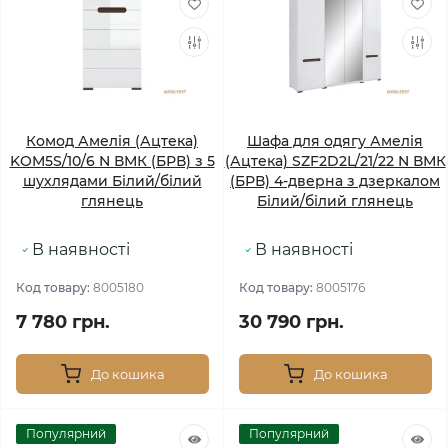
Комод Амелія (Ацтека)
Шафа для одягу Амелія
KOM5S/10/6 N ВМК (БРВ) з 5
(Ацтека) SZF2D2L/21/22 N ВМК
шухлядами Білий/білий
(БРВ) 4-дверна з дзеркалом
глянець
Білий/білий глянець
В наявності
В наявності
Код товару:
8005180
Код товару:
8005176
7 780 грн.
30 790 грн.
До кошика
До кошика
Популярний
Популярний