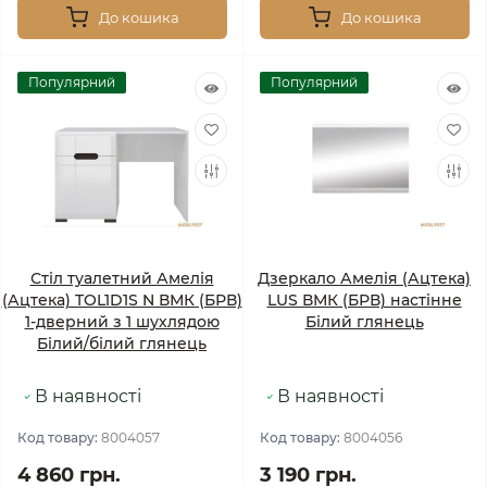
До кошика
До кошика
Популярний
Популярний
Стіл туалетний Амелія
Дзеркало Амелія (Ацтека)
(Ацтека) TOL1D1S N ВМК (БРВ)
LUS ВМК (БРВ) настінне
1-дверний з 1 шухлядою
Білий глянець
Білий/білий глянець
В наявності
В наявності
Код товару:
8004057
Код товару:
8004056
4 860 грн.
3 190 грн.