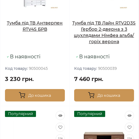
Тумба під ТВ Антверпен
Тумба під ТВ Лайн RTV2D3S
RTV4S БРВ
Гербор 2-дверна з 3
шухлядами Німфеа альба/
горіх верона
В наявності
В наявності
Код товару:
90500045
Код товару:
90500039
3 230 грн.
7 460 грн.
До кошика
До кошика
Популярний
Популярний