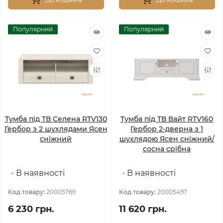
Популярний
Популярний
Тумба під ТВ Селена RTV130
Тумба під ТВ Вайт RTV160
Гербор з 2 шухлядами Ясен
Гербор 2-дверна з 1
сніжний
шухлядою Ясен сніжний/
сосна срібна
В наявності
В наявності
Код товару:
20005769
Код товару:
20005497
6 230 грн.
11 620 грн.