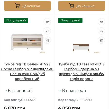
До кошика
До кошика
Популярний
Популярний
Тумба під ТВ Белен RTV2S
Тумба під ТВ Тата RTV1D1S
Сосна Гербор з 2 шухлядами
Гербор 1-дверна з 1
Сосна каньйон/дуб
шухлядою Німфея альба/
корабельний
горіх верона
В наявності
В наявності
Код товару:
20005451
Код товару:
20004990
6 670 грн.
4 050 грн.