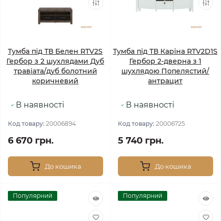
Тумба під ТВ Белен RTV2S
Тумба під ТВ Каріна RTV2D1S
Гербор з 2 шухлядами Дуб
Гербор 2-дверна з 1
травіата/дуб болотний
шухлядою Попелястий/
коричневий
антрацит
В наявності
В наявності
Код товару:
20006894
Код товару:
20006725
6 670 грн.
5 740 грн.
До кошика
До кошика
Популярний
Популярний