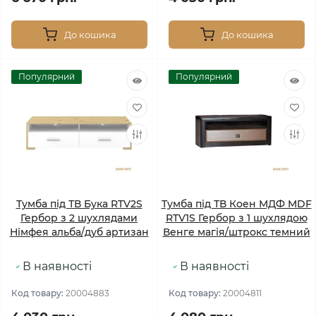
До кошика
До кошика
Популярний
Популярний
Тумба під ТВ Бука RTV2S
Тумба під ТВ Коен МДФ MDF
Гербор з 2 шухлядами
RTV1S Гербор з 1 шухлядою
Німфея альба/дуб артизан
Венге магія/штрокс темний
В наявності
В наявності
Код товару:
20004883
Код товару:
20004811