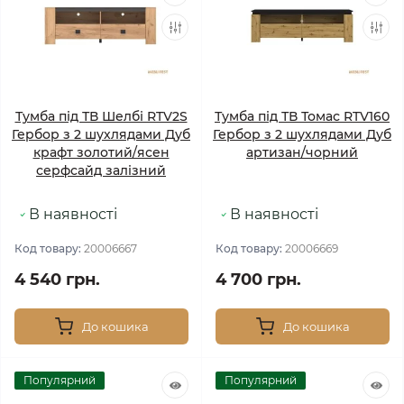
Тумба під ТВ Шелбі RTV2S
Тумба під ТВ Томас RTV160
Гербор з 2 шухлядами Дуб
Гербор з 2 шухлядами Дуб
крафт золотий/ясен
артизан/чорний
серфсайд залізний
В наявності
В наявності
Код товару:
20006667
Код товару:
20006669
4 540 грн.
4 700 грн.
До кошика
До кошика
Популярний
Популярний