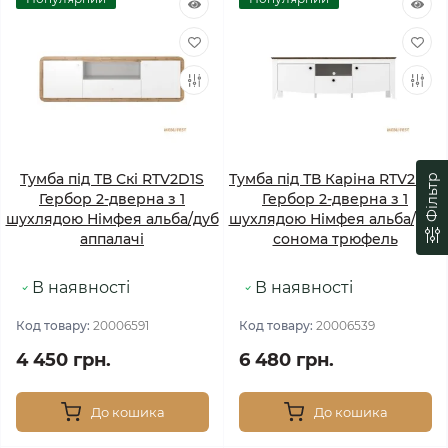
Тумба під ТВ Скі RTV2D1S
Тумба під ТВ Каріна RTV2D1S
Фільтр
Гербор 2-дверна з 1
Гербор 2-дверна з 1
шухлядою Німфея альба/дуб
шухлядою Німфея альба/дуб
аппалачі
сонома трюфель
В наявності
В наявності
Код товару:
20006591
Код товару:
20006539
4 450 грн.
6 480 грн.
До кошика
До кошика