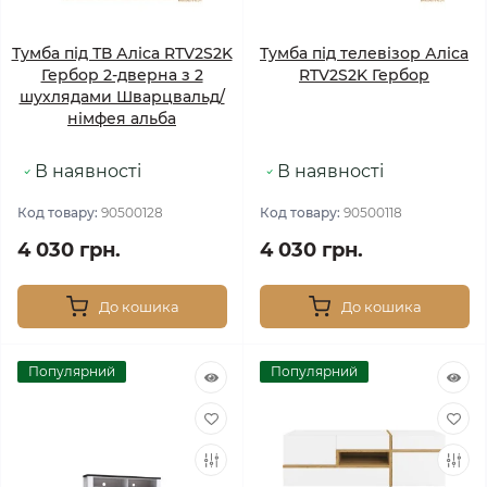
Тумба під ТВ Аліса RTV2S2K
Тумба під телевізор Аліса
Гербор 2-дверна з 2
RTV2S2K Гербор
шухлядами Шварцвальд/
німфея альба
В наявності
В наявності
Код товару:
90500128
Код товару:
90500118
4 030 грн.
4 030 грн.
До кошика
До кошика
Популярний
Популярний