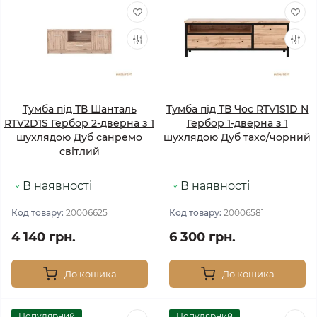
Тумба під ТВ Шанталь
Тумба під ТВ Чос RTV1S1D N
RTV2D1S Гербор 2-дверна з 1
Гербор 1-дверна з 1
шухлядою Дуб санремо
шухлядою Дуб тахо/чорний
світлий
В наявності
В наявності
Код товару:
20006625
Код товару:
20006581
4 140 грн.
6 300 грн.
До кошика
До кошика
Популярний
Популярний