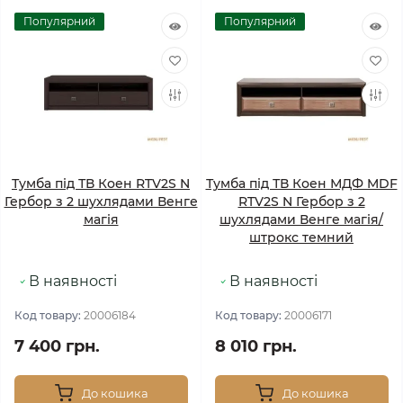
Популярний
Популярний
Тумба під ТВ Коен RTV2S N
Тумба під ТВ Коен МДФ MDF
Гербор з 2 шухлядами Венге
RTV2S N Гербор з 2
магія
шухлядами Венге магія/
штрокс темний
В наявності
В наявності
Код товару:
20006184
Код товару:
20006171
7 400 грн.
8 010 грн.
До кошика
До кошика