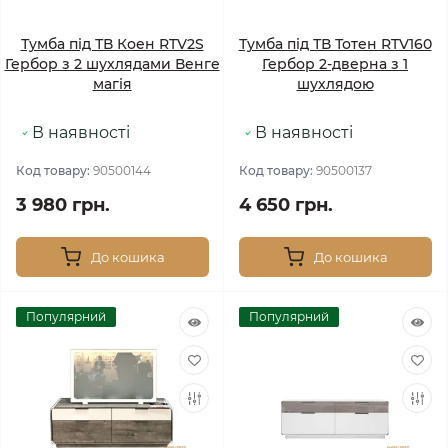
Тумба під ТВ Коен RTV2S
Тумба під ТВ Тотен RTV160
Гербор з 2 шухлядами Венге
Гербор 2-дверна з 1
магія
шухлядою
В наявності
В наявності
Код товару:
90500144
Код товару:
90500137
3 980 грн.
4 650 грн.
До кошика
До кошика
Популярний
Популярний