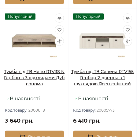
Популярний
Популярний
Тумба під ТВ Непо RTV3S N
Тумба під ТВ Селена RTV155
Гербор з 3 шухлядами Дуб
Гербор 2-дверна з 1
сонома
шухлядою Ясен сніжний
В наявності
В наявності
Код товару:
20006118
Код товару:
20005773
3 640 грн.
6 410 грн.
До кошика
До кошика