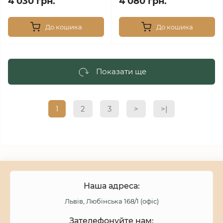
4 030 грн.
4 080 грн.
До кошика
До кошика
Показати ще
1
2
3
>
>|
Наша адреса:
Львів, Любінська 168/1 (офіс)
Зателефонуйте нам: