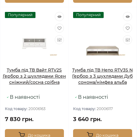
Популярний
Популярний
Тумба під ТВ Вайт RTV2S
Тумба під ТВ Непо RTV3S N
Гербор з 2 шухлядами Ясен
Гербор з 3 шухлядами Дуб
сніжний/сосна срібна
сонома/німфеа альба
В наявності
В наявності
Код товару:
20006163
Код товару:
20006117
7 830 грн.
3 640 грн.
До кошика
До кошика