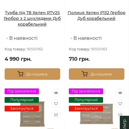
Тумба під ТВ Хелен RTV2S
Полиця Хелен P132 Гербор
Гербор з 2 шухлядами Дуб
Дуб корабельний
корабельний
В наявності
В наявності
Код товару:
90500162
Код товару:
90500163
4 990 грн.
710 грн.
До кошика
До кошика
Під замовлення
Під замовлення
Популярний
Популярний
Закінчується
Закінчується
Фільтр