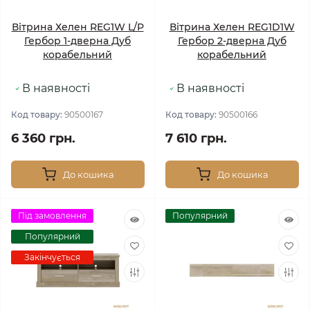
Вітрина Хелен REG1W L/P
Вітрина Хелен REG1D1W
Гербор 1-дверна Дуб
Гербор 2-дверна Дуб
корабельний
корабельний
В наявності
В наявності
Код товару:
90500167
Код товару:
90500166
6 360 грн.
7 610 грн.
До кошика
До кошика
Під замовлення
Популярний
Популярний
Закінчується