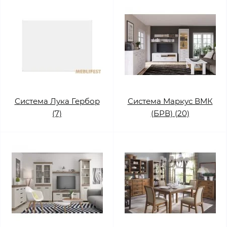
Система Лука Гербор
Система Маркус ВМК
(7)
(БРВ) (20)