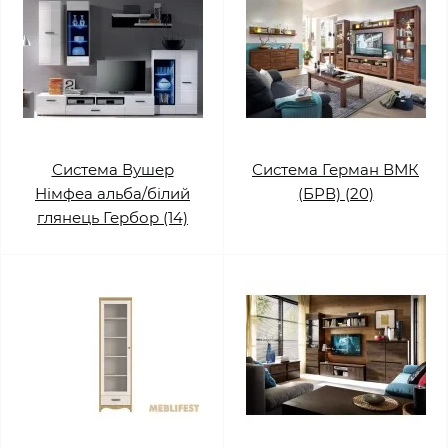
Система Вушер
Система Герман ВМК
Німфеа альба/білий
(БРВ) (20)
глянець Гербор (14)