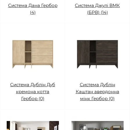
Система Дана Гербор
Система Джулі ВМК
(4)
(БРВ) (14)
Система Дублін Дуб
Система Дублін
кремона котта
Каштан авердонна
Гербор (0)
мінк Гербор (0)