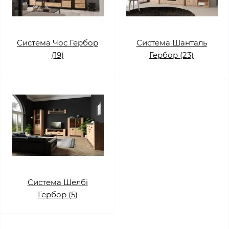
Система Чос Гербор
Система Шанталь
(19)
Гербор (23)
Система Шелбі
Гербор (5)