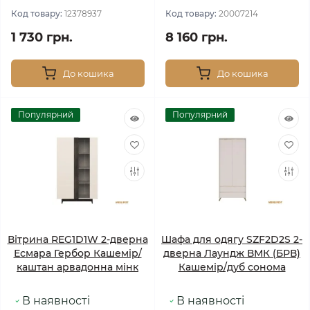
Код товару:
12378937
Код товару:
20007214
1 730 грн.
8 160 грн.
До кошика
До кошика
Популярний
Популярний
Вітрина REG1D1W 2-дверна
Шафа для одягу SZF2D2S 2-
Есмара Гербор Кашемір/
дверна Лаундж ВМК (БРВ)
каштан арвадонна мінк
Кашемір/дуб сонома
В наявності
В наявності