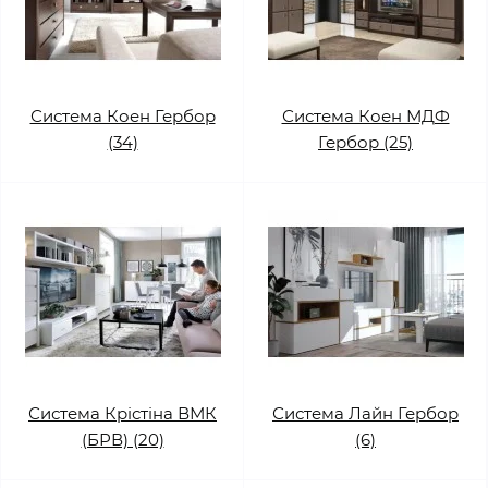
Система Коен Гербор
Система Коен МДФ
(34)
Гербор (25)
Система Крістіна ВМК
Система Лайн Гербор
(БРВ) (20)
(6)