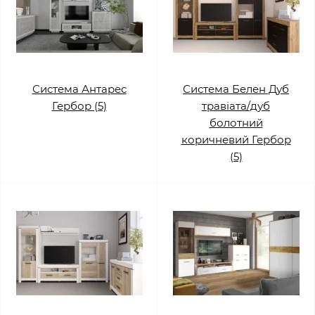
Система Антарес
Система Белен Дуб
Гербор (5)
травіата/дуб
болотний
коричневий Гербор
(5)