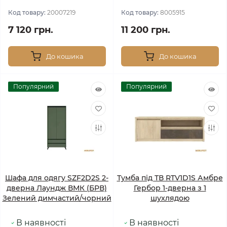
Код товару:
20007219
Код товару:
8005915
7 120 грн.
11 200 грн.
До кошика
До кошика
Популярний
Популярний
Шафа для одягу SZF2D2S 2-
Тумба під ТВ RTV1D1S Амбре
дверна Лаундж ВМК (БРВ)
Гербор 1-дверна з 1
Зелений димчастий/чорний
шухлядою
В наявності
В наявності