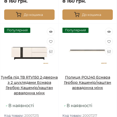
8 160 грн.
8 160 грн.
До кошика
До кошика
Популярний
Популярний
Тумба під ТВ RTV150 2-дверна
Полиця POL140 Есмара
з 2 шухлядами Есмара
Гербор Кашемір/каштан
Гербор Кашемір/каштан
арвадонна мінк
арвадонна мінк
В наявності
В наявності
Код товару:
20007215
Код товару:
20007217