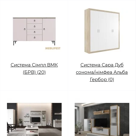
Система Сімпл ВМК
Система Сара Дуб
(БРВ) (20)
сонома/німфеа Альба
Гербор (0)