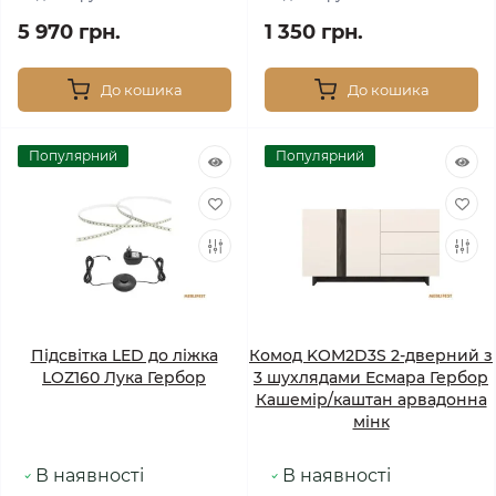
5 970 грн.
1 350 грн.
До кошика
До кошика
Популярний
Популярний
Підсвітка LED до ліжка
Комод KOM2D3S 2-дверний з
LOZ160 Лука Гербор
3 шухлядами Есмара Гербор
Кашемір/каштан арвадонна
мінк
В наявності
В наявності