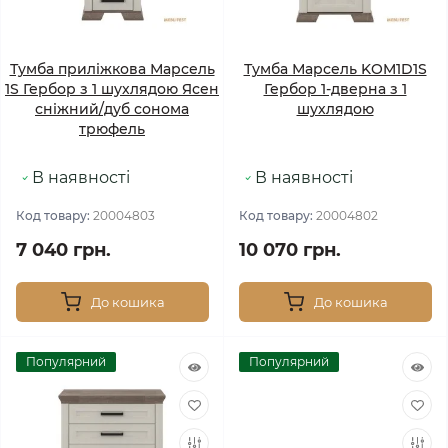
Тумба приліжкова Марсель
Тумба Марсель KOM1D1S
1S Гербор з 1 шухлядою Ясен
Гербор 1-дверна з 1
сніжний/дуб сонома
шухлядою
трюфель
В наявності
В наявності
Код товару:
20004803
Код товару:
20004802
7 040 грн.
10 070 грн.
До кошика
До кошика
Популярний
Популярний