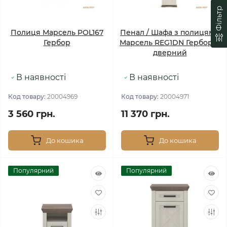
Фільтр
Полиця Марсель POL167
Пенал / Шафа з полицями
Гербор
Марсель REG1DN Гербор 1-
дверний
В наявності
В наявності
Код товару:
20004969
Код товару:
20004971
3 560 грн.
11 370 грн.
До кошика
До кошика
Популярний
Популярний