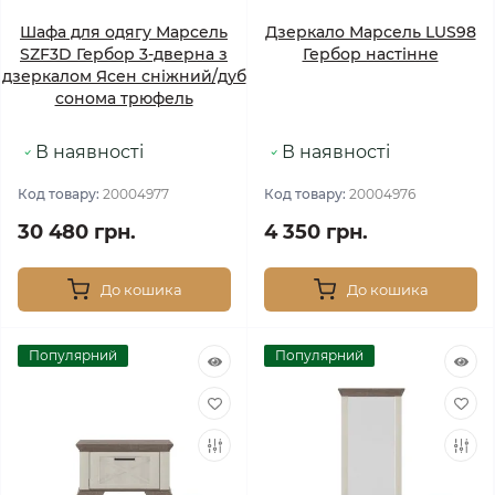
Шафа для одягу Марсель
Дзеркало Марсель LUS98
SZF3D Гербор 3-дверна з
Гербор настінне
дзеркалом Ясен сніжний/дуб
сонома трюфель
В наявності
В наявності
Код товару:
20004977
Код товару:
20004976
30 480 грн.
4 350 грн.
До кошика
До кошика
Популярний
Популярний