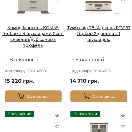
Комод Марсель KOM4S
Тумба під ТВ Марсель RTV167
Гербор з 4 шухлядами Ясен
Гербор 2-дверна з 1
сніжний/дуб сонома
шухлядою
трюфель
В наявності
В наявності
Код товару:
20004800
Код товару:
20004798
15 220 грн.
14 710 грн.
До кошика
До кошика
Популярний
Популярний