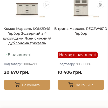
Комод Марсель KOM2D4S
Вітрина Марсель REG2W4S1D
Гербор 2-дверний з 4
Гербор
шухлядами Ясен сніжний/
дуб сонома трюфель
В наявності
Немає в наявності
Код товару:
20004799
Код товару:
90500086
20 670 грн.
10 406 грн.
До кошика
До кошика