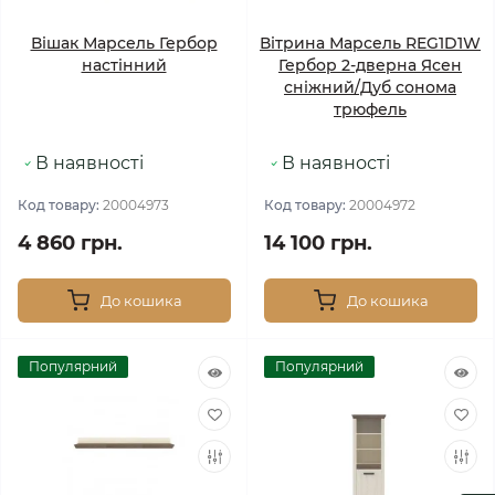
Вішак Марсель Гербор
Вітрина Марсель REG1D1W
настінний
Гербор 2-дверна Ясен
сніжний/Дуб сонома
трюфель
В наявності
В наявності
Код товару:
20004973
Код товару:
20004972
4 860 грн.
14 100 грн.
До кошика
До кошика
Популярний
Популярний