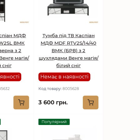
аспіан МДФ
Тумба під ТВ Каспіан
W2SL ВМК
МДФ MDF RTV2S/14/40
верна з 2
ВМК (БРВ) з 2
енге магія/
шухлядами Венге магія/
 сніг
білий сніг
явності
Немає в наявності
05632
Код товару:
8005628
3 600 грн.
Популярний