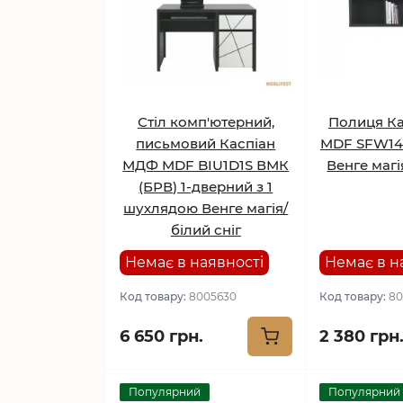
Стіл комп'ютерний,
Полиця К
письмовий Каспіан
MDF SFW14
МДФ MDF BIU1D1S ВМК
Венге магі
(БРВ) 1-дверний з 1
шухлядою Венге магія/
білий сніг
Немає в наявності
Немає в н
Код товару:
8005630
Код товару:
80
6 650 грн.
2 380 грн
Популярний
Популярний