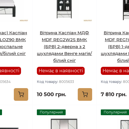
кас) Каспіан
Вітрина Каспіан МДФ
Вітрина К
LOZ90 ВМК
MDF REG2W2S ВМК
MDF REG1
носпальне
(БРВ) 2-дверна з 2
(БРВ) 1-д
я/білий сніг
шухлядами Венге магія/
шухлядами В
білий сніг
білий
аявності
Немає в наявності
Немає в на
05634
Код товару:
8005633
Код товару:
80
10 500 грн.
7 810 грн.
Популярний
Популярний