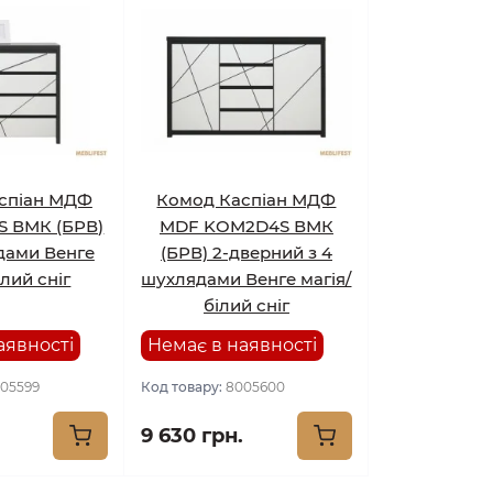
спіан МДФ
Комод Каспіан МДФ
 ВМК (БРВ)
MDF KOM2D4S ВМК
дами Венге
(БРВ) 2-дверний з 4
ілий сніг
шухлядами Венге магія/
білий сніг
аявності
Немає в наявності
05599
Код товару:
8005600
9 630 грн.