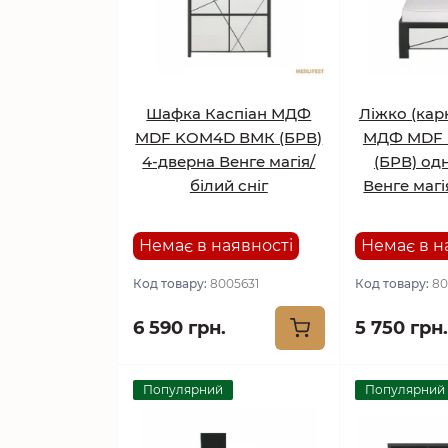
Шафка Каспіан МДФ
Ліжко (кар
MDF KOM4D ВМК (БРВ)
МДФ MDF 
4-дверна Венге магія/
(БРВ) од
білий сніг
Венге магі
Немає в наявності
Немає в н
Код товару:
8005631
Код товару:
80
6 590 грн.
5 750 грн.
Популярний
Популярний