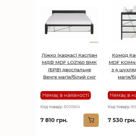
Ліжко (каркас) Каспіан
Комод Ка
МДФ MDF LOZ160 ВМК
MDF KOM4S
(БРВ) двоспальне
з 4 шухля
Венге магія/білий сніг
магія/б
Немає в наявності
Немає в н
Код товару:
8005604
Код товару:
80
7 810 грн.
7 530 грн.