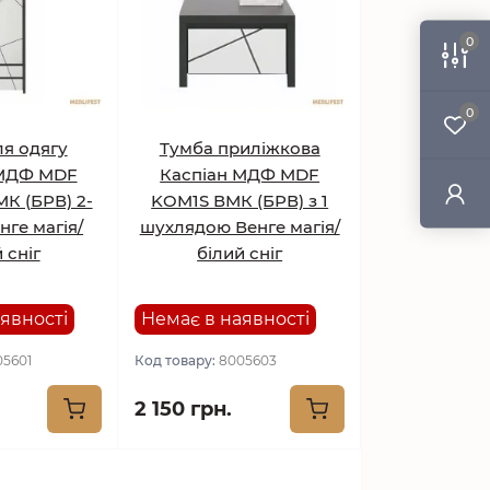
0
0
я одягу
Тумба приліжкова
 МДФ MDF
Каспіан МДФ MDF
К (БРВ) 2-
KOM1S ВМК (БРВ) з 1
нге магія/
шухлядою Венге магія/
 сніг
білий сніг
явності
Немає в наявності
05601
Код товару:
8005603
2 150 грн.