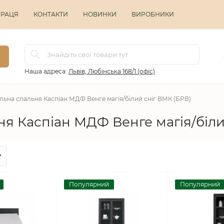
ПРАЦЯ
КОНТАКТИ
НОВИНКИ
ВИРОБНИКИ
Наша адреса:
Львів, Любінська 168/1 (офіс)
ьна спальня Каспіан МДФ Венге магія/білий сніг ВМК (БРВ)
я Каспіан МДФ Венге магія/біли
Популярний
Популярний