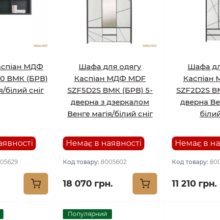
аспіан МДФ
Шафа для одягу
Шафа дл
0 ВМК (БРВ)
Каспіан МДФ MDF
Каспіан
я/білий сніг
SZF5D2S ВМК (БРВ) 5-
SZF2D2S ВМ
дверна з дзеркалом
дверна Ве
Венге магія/білий сніг
білий
аявності
Немає в наявності
Немає в на
05629
Код товару:
8005602
Код товару:
80
.
18 070 грн.
11 210 грн.
Популярний