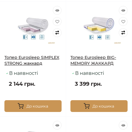
Топер Eurosleep SIMPLEX
Топер Eurosleep BIG-
STRONG жаккард
MEMORY ЖАКKАРД
В наявності
В наявності
2 144 грн.
3 399 грн.
До кошика
До кошика