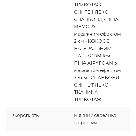
ТРИКОТАЖ •
СИНТЕФЛЕКС •
СПАНБОНД • ПІНА
MEMORY з
масажним ефектом
2 см • КОКОС З
НАТУРАЛЬНИМ
ЛАТЕКСОМ 1см •
ПІНА AIRYFOAM з
масажним ефектом
3,5 см • СПАНБОНД •
СИНТЕФЛЕКС •
ТКАНИНА
ТРИКОТАЖ
Жорсткість
м'який / середньо
жорсткий