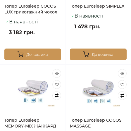
Топер Eurosleep COCOS
Топер Eurosleep SIMPLEX
LUX трикотажний чохол
В наявності
В наявності
1 478 грн.
3 182 грн.
До кошика
До кошика
Топер Eurosleep
Топер Eurosleep COCOS
MEMORY-MIX ЖАККАРД
MASSAGE