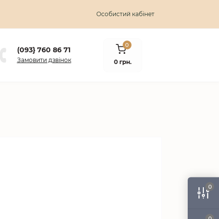
Особистий кабінет
0
(093} 760 86 71
Замовити дзвінок
0 грн.
0
0